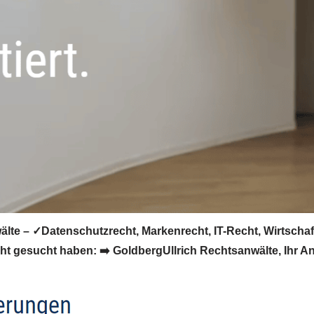
lte – ✓Datenschutzrecht, Markenrecht, IT-Recht, Wirtschaf
 gesucht haben: ➡️ GoldbergUllrich Rechtsanwälte, Ihr Anw