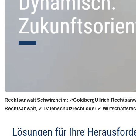
Rechtsanwalt Schwirzheim: ↗️GoldbergUllrich Rechtsanwä
Rechtsanwalt, ✓ Datenschutzrecht oder ✓ Wirtschaftsrecht