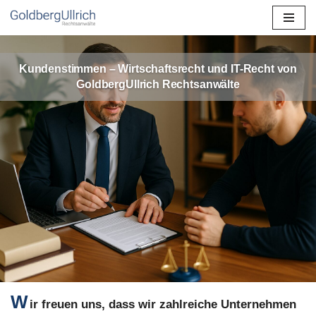
Zum
Inhalt
Kundenstimmen – Wirtschaftsrecht und IT-Recht von
springen
GoldbergUllrich Rechtsanwälte
W
ir freuen uns, dass wir zahlreiche Unternehmen