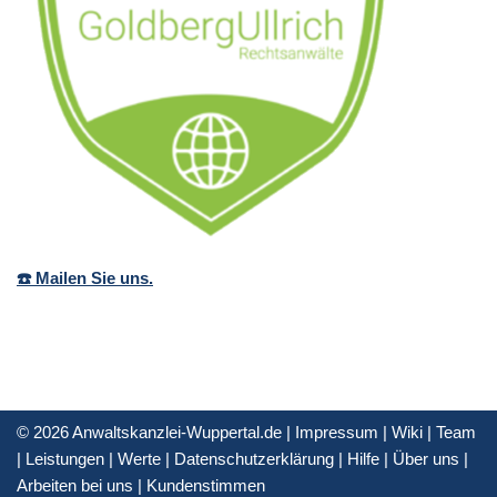
☎️ Mailen Sie uns.
© 2026 Anwaltskanzlei-Wuppertal.de |
Impressum
|
Wiki
|
Team
|
Leistungen
|
Werte
|
Datenschutzerklärung
|
Hilfe
|
Über uns
|
Arbeiten bei uns
|
Kundenstimmen