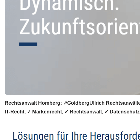
Rechtsanwalt Homberg: ↗️GoldbergUllrich Rechtsanwälte –
IT-Recht, ✓ Markenrecht, ✓ Rechtsanwalt, ✓ Datenschutzr