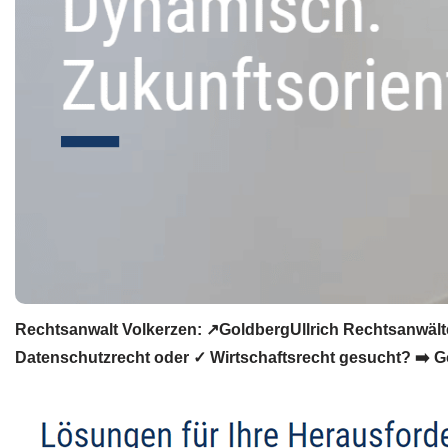
Rechtsanwalt Volkerzen: ↗️GoldbergUllrich Rechtsanwälte
Datenschutzrecht oder ✓ Wirtschaftsrecht gesucht? ➡️ Gol