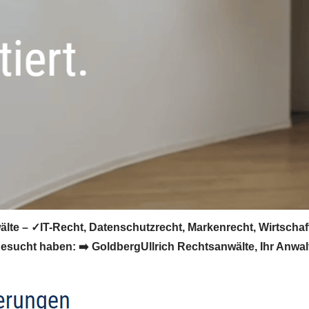
älte – ✓IT-Recht, Datenschutzrecht, Markenrecht, Wirtscha
sucht haben: ➡️ GoldbergUllrich Rechtsanwälte, Ihr Anwalt 