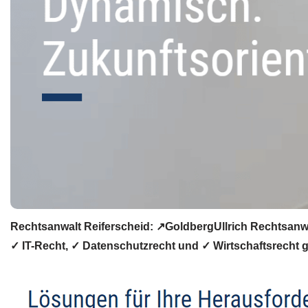
Rechtsanwalt Reiferscheid: ↗️GoldbergUllrich Rechtsanw
✓ IT-Recht, ✓ Datenschutzrecht und ✓ Wirtschaftsrecht ge