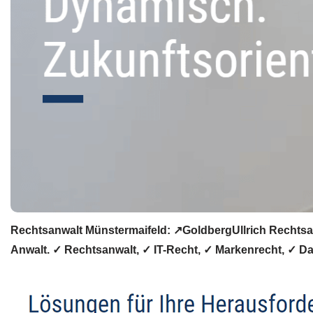
Rechtsanwalt Münstermaifeld: ↗️GoldbergUllrich Rechtsan
Anwalt. ✓ Rechtsanwalt, ✓ IT-Recht, ✓ Markenrecht, ✓ Dat