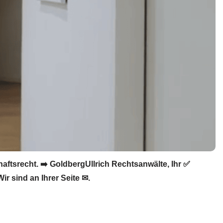
ftsrecht. ➡️ GoldbergUllrich Rechtsanwälte, Ihr ✅
r sind an Ihrer Seite ✉.