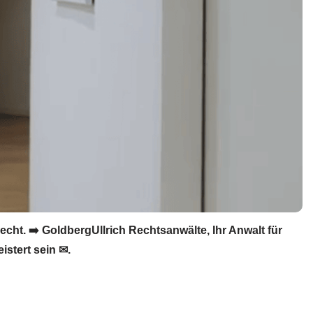
cht. ➡️ GoldbergUllrich Rechtsanwälte, Ihr Anwalt für
stert sein ✉.