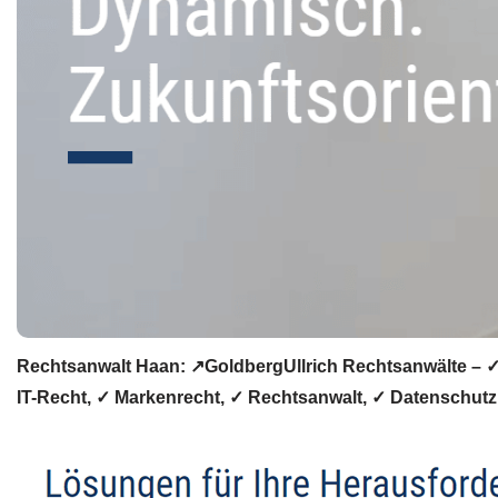
Rechtsanwalt Haan: ↗️GoldbergUllrich Rechtsanwälte – ✓I
IT-Recht, ✓ Markenrecht, ✓ Rechtsanwalt, ✓ Datenschutzr