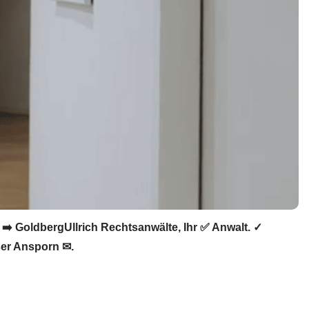
➡️ GoldbergUllrich Rechtsanwälte, Ihr ✅ Anwalt. ✓
ser Ansporn ✉.