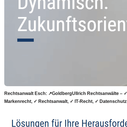
Rechtsanwalt Esch: ↗️GoldbergUllrich Rechtsanwälte – ✓I
Markenrecht, ✓ Rechtsanwalt, ✓ IT-Recht, ✓ Datenschutzr