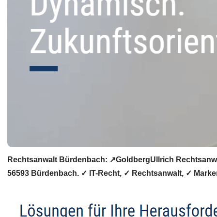
Rechtsanwalt Bürdenbach: ↗️GoldbergUllrich Rechtsanwält
56593 Bürdenbach. ✓ IT-Recht, ✓ Rechtsanwalt, ✓ Marken