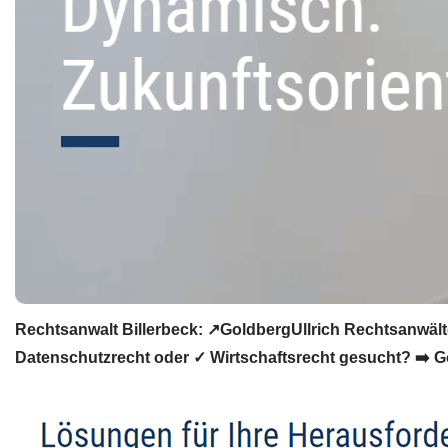
Rechtsanwalt Billerbeck: ↗️GoldbergUllrich Rechtsanwält
Datenschutzrecht oder ✓ Wirtschaftsrecht gesucht? ➡️ Go