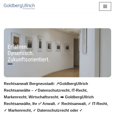
Zum
Inhalt
springen
Rechtsanwalt Bergneustadt: ↗️GoldbergUllrich
Rechtsanwälte – ✓Datenschutzrecht, IT-Recht,
Markenrecht, Wirtschaftsrecht. ➡️ GoldbergUllrich
Rechtsanwälte, Ihr ✅ Anwalt. ✓ Rechtsanwalt, ✓ IT-Recht,
✓ Markenrecht, ✓ Datenschutzrecht oder ✓